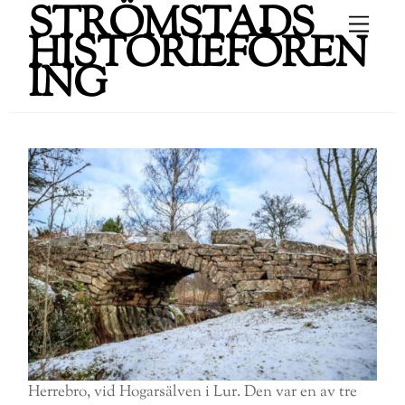
STRÖMSTADS
Skip
Men
to
HISTORIEFÖREN
content
ING
Herrebro, vid Hogarsälven i Lur. Den var en av tre