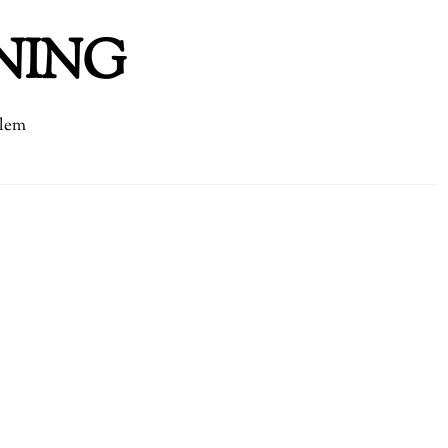
NING
dlem