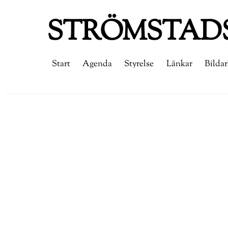
Skip
STRÖMSTADS
to
content
Start
Agenda
Styrelse
Länkar
Bildar