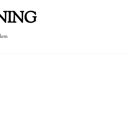
NING
dlem