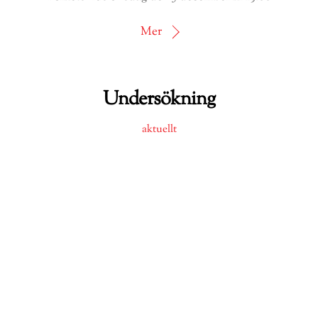
Mer
Undersökning
Back
To
aktuellt
Top
Hjälp oss att bli bättre genom att göra enkäten
antingen på hemsidan eller på papperet som delades
ut med månadens tidning.
Mer
Boka in datumet!!