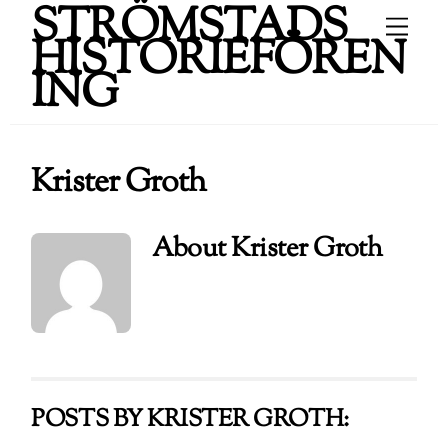
STRÖMSTADS
Skip
Men
to
HISTORIEFÖREN
content
ING
Krister Groth
About
Krister Groth
POSTS BY KRISTER GROTH: