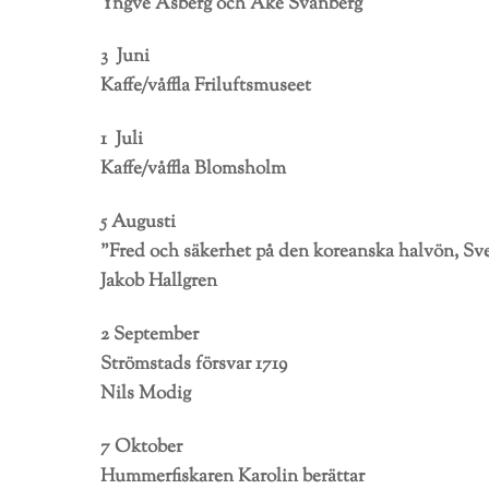
Yngve Åsberg och Åke Svanberg
3 Juni
Kaffe/våffla Friluftsmuseet
1 Juli
Kaffe/våffla Blomsholm
5 Augusti
”Fred och säkerhet på den koreanska halvön, Sve
Jakob Hallgren
2 September
Strömstads försvar 1719
Nils Modig
7 Oktober
Hummerfiskaren Karolin berättar