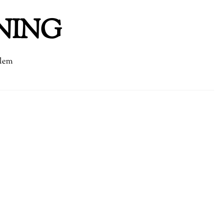
NING
dlem