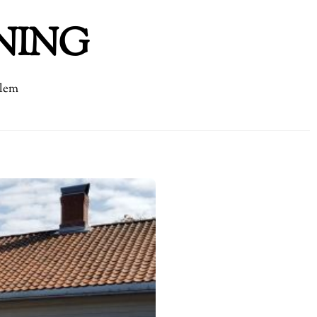
NING
dlem