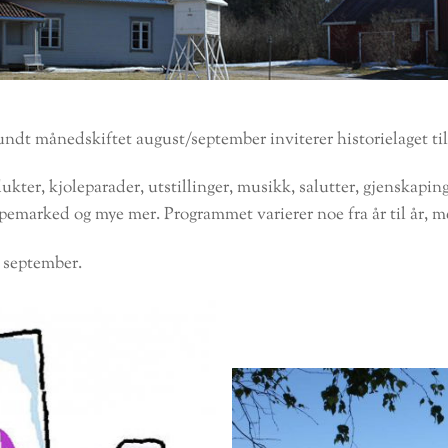
undt månedskiftet august/september inviterer historielaget t
kter, kjoleparader, utstillinger, musikk, salutter, gjenskaping
ppemarked og mye mer. Programmet varierer noe fra år til år, m
. september.