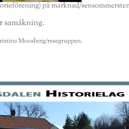
storieförening) på marknad/sensommersteme
ör samåkning.
istina Moosberg/resegruppen.