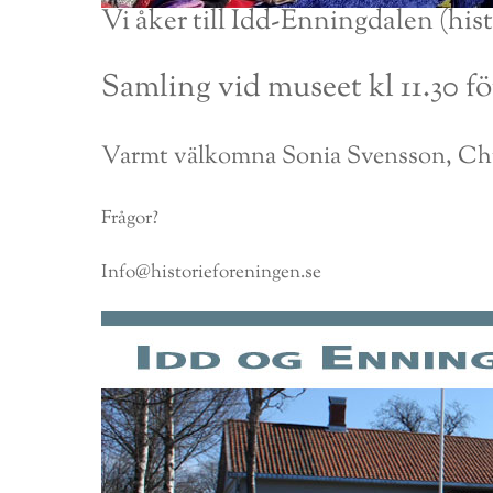
Vi åker till Idd-Enningdalen (hi
Samling vid museet kl 11.30 f
Varmt välkomna Sonia Svensson, Chr
Frågor?
Info@historieforeningen.se