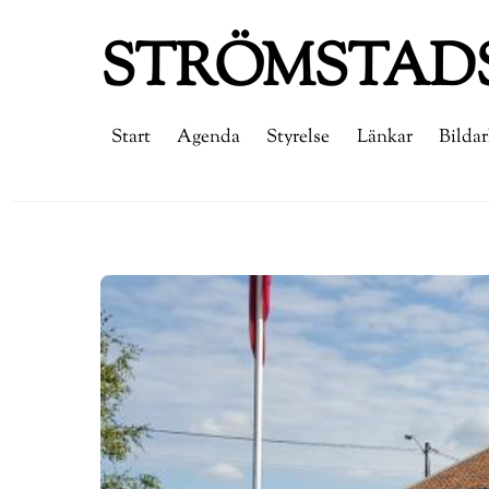
Skip
STRÖMSTADS
to
content
Start
Agenda
Styrelse
Länkar
Bildar